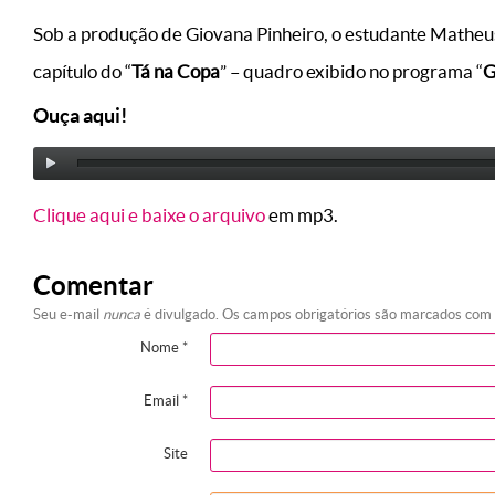
Sob a produção de Giovana Pinheiro, o estudante Matheu
capítulo do “
Tá na Copa
” – quadro exibido no programa “
G
Ouça aqui!
Clique aqui e baixe o arquivo
em mp3.
Comentar
Seu e-mail
nunca
é divulgado. Os campos obrigatórios são marcados com
Nome
*
Email
*
Site