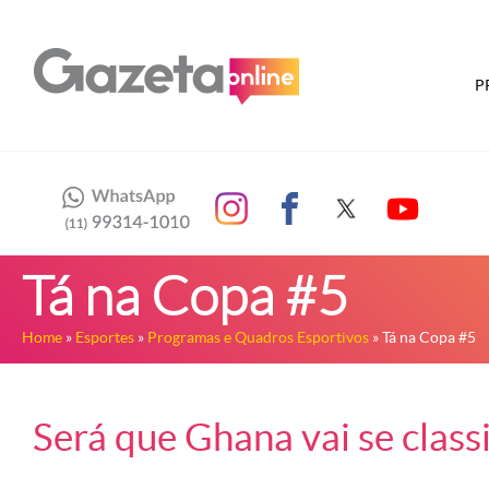
P
Tá na Copa #5
Home
»
Esportes
»
Programas e Quadros Esportivos
» Tá na Copa #5
Será que Ghana vai se classi