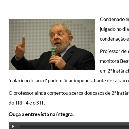
Condenado em 
julgado no dia
condenação em
Professor de
monitora Beat
em 2ª instânc
“colarinho branco” podem ficar impunes diante de tais pro
O professor ainda comentou acerca dos casos de 2ª instâ
do TRF-4 e o STF.
Ouça a entrevista na íntegra: