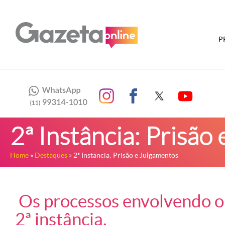
P
2ª Instância: Prisão
Home
»
Destaques
» 2ª Instância: Prisão e Julgamentos
Os processos envolvendo o
2ª instância.