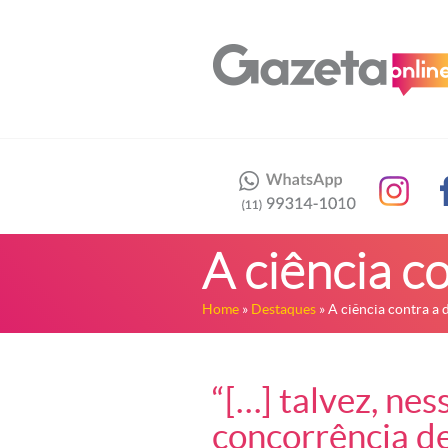
A ciência c
Home
»
Destaques
» A ciência contra a
“[…] talvez, ne
concorrência de