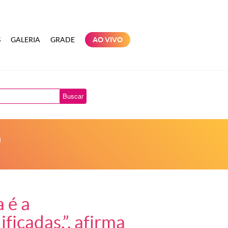
S
GALERIA
GRADE
AO VIVO
Buscar
o
 é a
ficadas.”, afirma