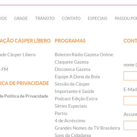
IOS
GRADE
TRÂNSITO
CONTATO
ESPECIAIS
PASSOU PO
AÇÃO CÁSPER LÍBERO
PROGRAMAS
CONT
ade Cásper Líbero
Boletim Rádio Gazeta Online
Claquete Gazeta
nome (
a FM
Discoteca Gazeta
Equipe A Dona da Bola
ICA DE PRIVACIDADE
Sessão da Cásper
E-Mail
Importante é Saúde
e Política de Privacidade
Podcast Edição Extra
Séries Especiais
Partiu
Assun
4 de Acréscimo
Grandes Nomes da TV Brasileira
Sons da Cidadania