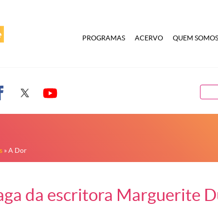
PROGRAMAS
ACERVO
QUEM SOMO
s
» A Dor
saga da escritora Marguerite D