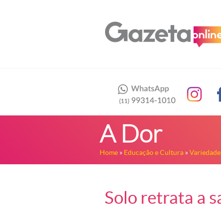
A Dor
Home
»
Educação e Cultura
»
Variedade
Solo retrata a 