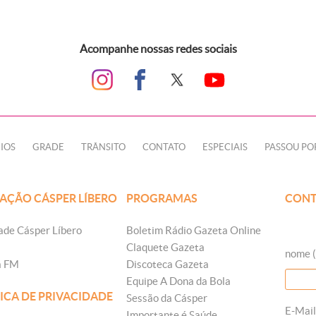
Acompanhe nossas redes sociais
IOS
GRADE
TRÂNSITO
CONTATO
ESPECIAIS
PASSOU PO
AÇÃO CÁSPER LÍBERO
PROGRAMAS
CONT
ade Cásper Líbero
Boletim Rádio Gazeta Online
Claquete Gazeta
nome (
a FM
Discoteca Gazeta
Equipe A Dona da Bola
ICA DE PRIVACIDADE
Sessão da Cásper
E-Mail
Importante é Saúde