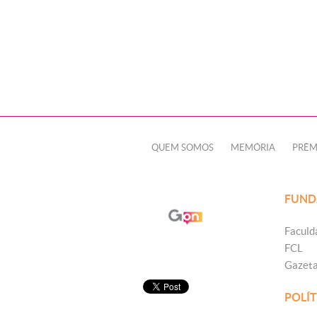
QUEM SOMOS
MEMÓRIA
PRÊM
FUND
Faculd
FCL
Gazet
POLÍT