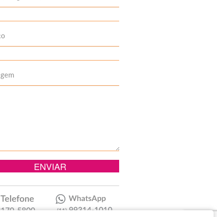
to
agem