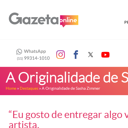
P
A Originalidade de
Home
»
Destaques
» A Originalidade de Sasha Zimmer
“Eu gosto de entregar algo v
artista.