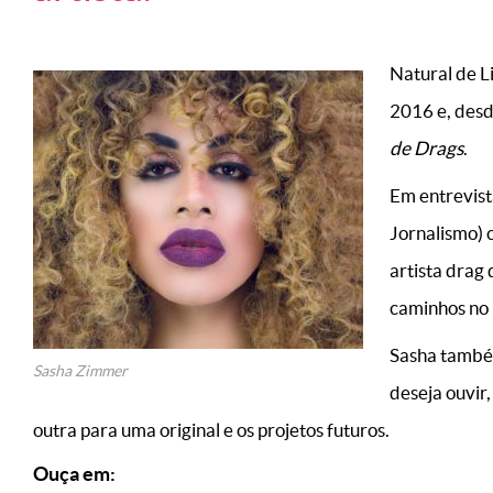
Natural de L
2016 e, desd
de Drags
.
Em entrevis
Jornalismo) 
artista drag
caminhos no 
Sasha também 
Sasha Zimmer
deseja ouvir
outra para uma original e os projetos futuros.
Ouça em: