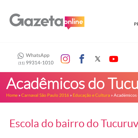
P
Acadêmicos do Tucu
Home
»
Carnaval São Paulo 2016
»
Educação e Cultura
» Acadêmicos 
Escola do bairro do Tucuruv