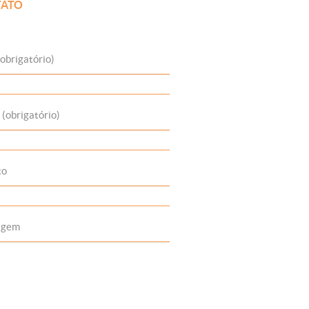
ATO
obrigatório)
 (obrigatório)
to
agem