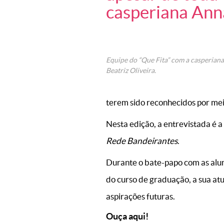
casperiana Anna
Equipe do “Que Fita” com a casperian
Beatriz Oliveira.
terem sido reconhecidos por mei
Nesta edição, a entrevistada é a
Rede Bandeirantes
.
Durante o bate-papo com as alun
do curso de graduação, a sua at
aspirações futuras.
Ouça aqui!