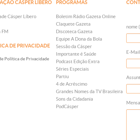
AÇÃO CÁSPER LÍBERO
PROGRAMAS
CONT
ade Cásper Líbero
Boletim Rádio Gazeta Online
Claquete Gazeta
nome (
a FM
Discoteca Gazeta
Equipe A Dona da Bola
ICA DE PRIVACIDADE
Sessão da Cásper
E-Mail
Importante é Saúde
e Política de Privacidade
Podcast Edição Extra
Séries Especiais
Partiu
Assun
4 de Acréscimo
Grandes Nomes da TV Brasileira
Sons da Cidadania
Mens
PodCásper