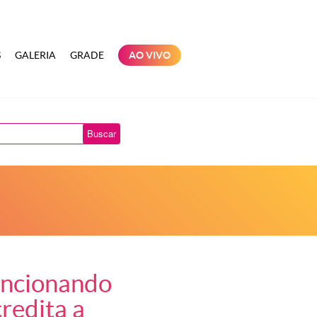
S
GALERIA
GRADE
AO VIVO
Buscar
funcionando
credita a