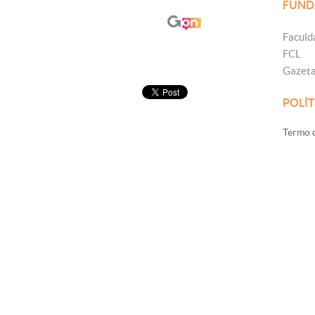
FUND
Faculd
FCL
Gazet
POLÍT
Termo d