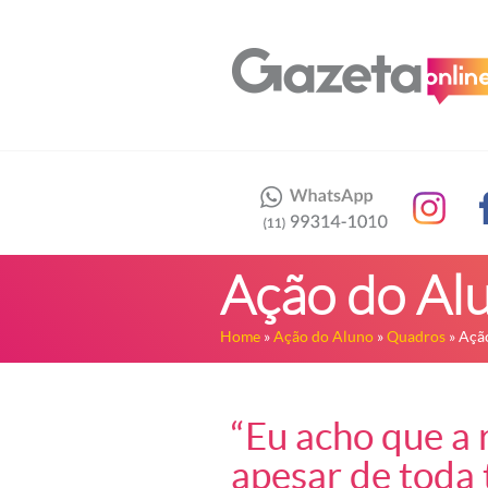
Ação do Al
Home
»
Ação do Aluno
»
Quadros
» Açã
“Eu acho que a 
apesar de toda t