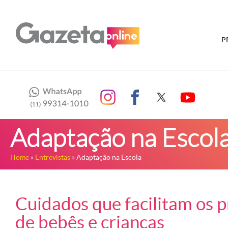
P
Adaptação na Escol
Home
»
Entrevistas
» Adaptação na Escola
Cuidados que facilitam os p
de bebês e crianças