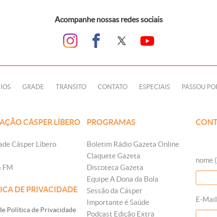
Acompanhe nossas redes sociais
IOS
GRADE
TRÂNSITO
CONTATO
ESPECIAIS
PASSOU PO
AÇÃO CÁSPER LÍBERO
PROGRAMAS
CONT
ade Cásper Líbero
Boletim Rádio Gazeta Online
Claquete Gazeta
nome (
a FM
Discoteca Gazeta
Equipe A Dona da Bola
ICA DE PRIVACIDADE
Sessão da Cásper
E-Mail
Importante é Saúde
e Política de Privacidade
Podcast Edição Extra