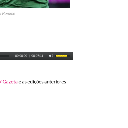
o Pomme
00:00:00
|
00:07:11
V Gazeta
e as edições anteriores