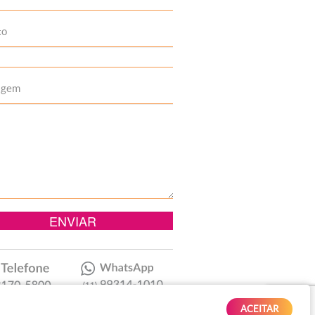
to
agem
ACEITAR