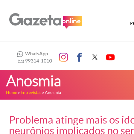
P
Anosmia
Home
»
Entrevistas
» Anosmia
Problema atinge mais os id
neurônios implicados no sen