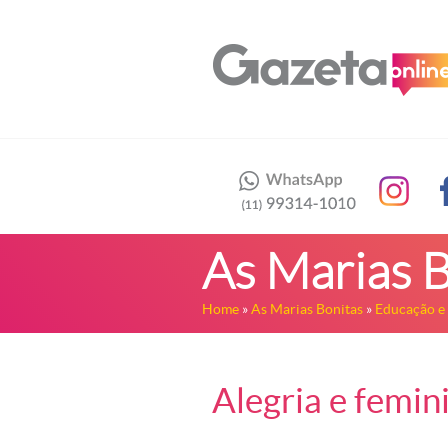
As Marias B
Home
»
As Marias Bonitas
»
Educação e
Alegria e femin