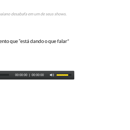
aiano desabafa em um de seus shows.
ento que “está dando o que falar”
00:00:00
|
00:00:00