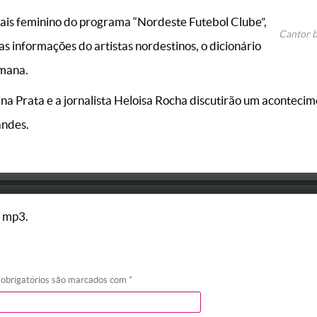
is feminino do programa “Nordeste Futebol Clube”,
Cantor b
as informações do artistas nordestinos, o dicionário
emana.
na Prata e a jornalista Heloisa Rocha discutirão um acontecim
andes.
 mp3.
 obrigatórios são marcados com
*