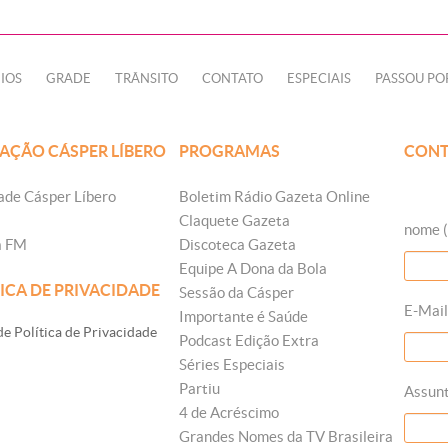
IOS
GRADE
TRÂNSITO
CONTATO
ESPECIAIS
PASSOU PO
AÇÃO CÁSPER LÍBERO
PROGRAMAS
CONT
ade Cásper Líbero
Boletim Rádio Gazeta Online
Claquete Gazeta
nome (
a FM
Discoteca Gazeta
Equipe A Dona da Bola
ICA DE PRIVACIDADE
Sessão da Cásper
E-Mail
Importante é Saúde
e Política de Privacidade
Podcast Edição Extra
Séries Especiais
Partiu
Assun
4 de Acréscimo
Grandes Nomes da TV Brasileira