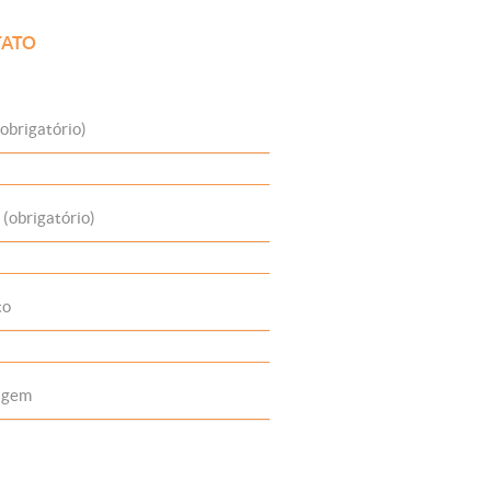
ATO
obrigatório)
 (obrigatório)
to
agem