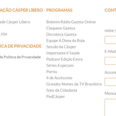
AÇÃO CÁSPER LÍBERO
PROGRAMAS
CONT
ade Cásper Líbero
Boletim Rádio Gazeta Online
Claquete Gazeta
nome (
a FM
Discoteca Gazeta
Equipe A Dona da Bola
ICA DE PRIVACIDADE
Sessão da Cásper
E-Mail
Importante é Saúde
e Política de Privacidade
Podcast Edição Extra
Séries Especiais
Partiu
Assun
4 de Acréscimo
Grandes Nomes da TV Brasileira
Sons da Cidadania
Mens
PodCásper