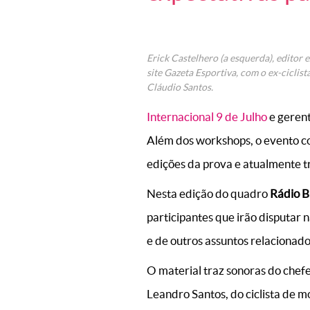
Erick Castelhero (a esquerda), editor 
site Gazeta Esportiva, com o ex-ciclist
Cláudio Santos.
Internacional 9 de Julho
e gerent
Além dos workshops, o evento co
edições da prova e atualmente 
Nesta edição do quadro
Rádio B
participantes que irão disputar 
e de outros assuntos relacionado
O material traz sonoras do chef
Leandro Santos, do ciclista de 