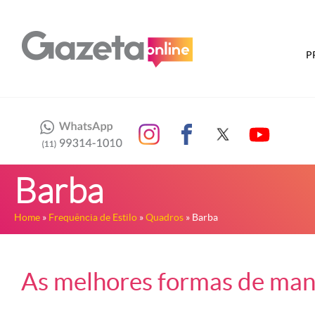
P
Barba
Home
»
Frequência de Estilo
»
Quadros
» Barba
As melhores formas de mante