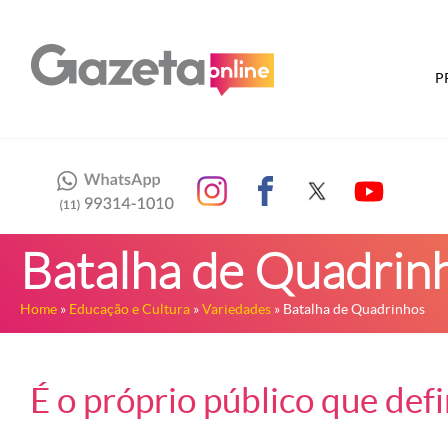
P
Batalha de Quadrin
Home
»
Educação e Cultura
»
Variedades
» Batalha de Quadrinhos
É o próprio público que def