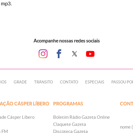
 mp3.
Acompanhe nossas redes sociais
IOS
GRADE
TRÂNSITO
CONTATO
ESPECIAIS
PASSOU PO
AÇÃO CÁSPER LÍBERO
PROGRAMAS
CONT
ade Cásper Líbero
Boletim Rádio Gazeta Online
Claquete Gazeta
nome (
a FM
Discoteca Gazeta