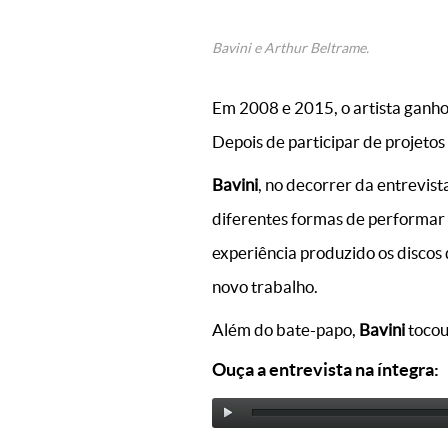
Bavini e Arthur Beltrame.
Em 2008 e 2015, o artista ganh
Depois de participar de projetos
Bavini
, no decorrer da entrevist
diferentes formas de performar 
experiência produzido os discos 
novo trabalho.
Além do bate-papo,
Bavini
tocou
Ouça a entrevista na íntegra: