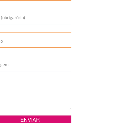
 (obrigatório)
to
agem