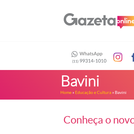
Bavini
Home
»
Educação e Cultura
» Bavini
Conheça o novo