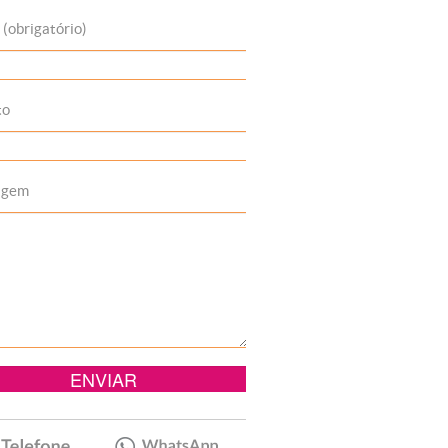
 (obrigatório)
to
agem