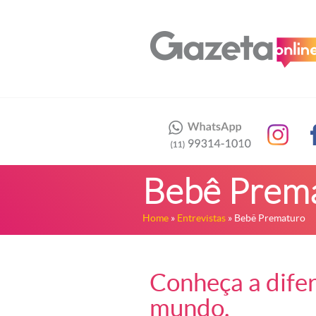
Bebê Prem
Home
»
Entrevistas
» Bebê Prematuro
Conheça a dife
mundo.