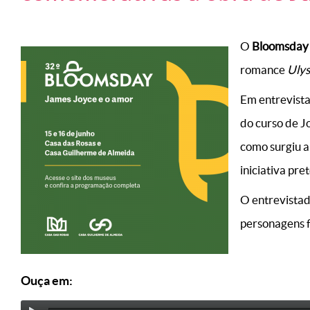
O
Bloomsday
romance
Ulys
Em entrevista
do curso de J
como surgiu a
iniciativa pr
O entrevistad
personagens f
Ouça em: