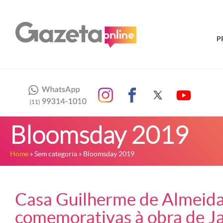
P
Bloomsday 2019
Home
» Sem categoria » Bloomsday 2019
Casa Guilherme de Almeida
comemorativas à obra de J