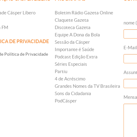
ade Cásper Líbero
Boletim Rádio Gazeta Online
Claquete Gazeta
nome (
a FM
Discoteca Gazeta
Equipe A Dona da Bola
ICA DE PRIVACIDADE
Sessão da Cásper
E-Mail
Importante é Saúde
e Política de Privacidade
Podcast Edição Extra
Séries Especiais
Partiu
Assun
4 de Acréscimo
Grandes Nomes da TV Brasileira
Sons da Cidadania
Mens
PodCásper