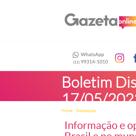
Boletim Di
17/05/202
Home
»
Destaques
» Boletim Disparada
Informação e op