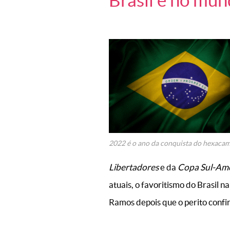
Brasil e no mun
2022 é o ano da conquista do hexaca
Libertadores
e da
Copa Sul-Am
atuais, o favoritismo do Brasil n
Ramos depois que o perito conf