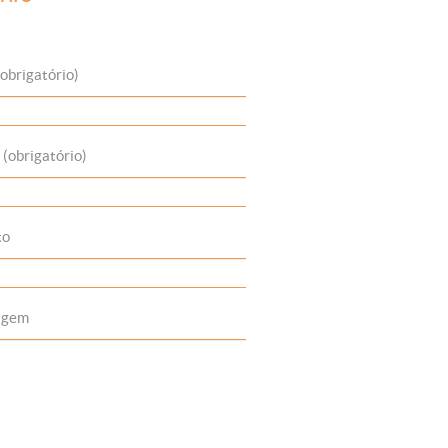
obrigatório)
 (obrigatório)
to
agem