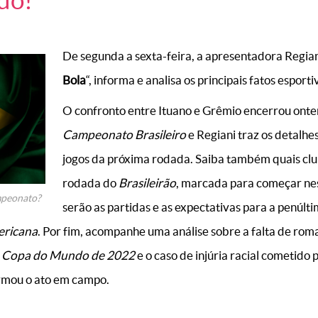
do!
De segunda a sexta-feira, a apresentadora Regiani
Bola
“, informa e analisa os principais fatos esporti
O confronto entre Ituano e Grêmio encerrou onte
Campeonato Brasileiro
e Regiani traz os detalhes
jogos da próxima rodada. Saiba também quais clu
rodada do
Brasileirão
, marcada para começar nes
mpeonato?
serão as partidas e as expectativas para a penúlt
ericana
. Por fim, acompanhe uma análise sobre a falta de rom
a
Copa do Mundo de 2022
e o caso de injúria racial cometido 
irmou o ato em campo.