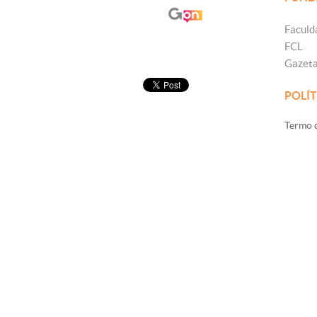
Faculd
FCL
Gazet
POLÍT
Termo d