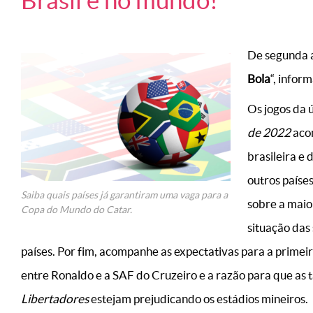
Brasil e no mundo!
De segunda a
Bola
“, infor
Os jogos da 
de 2022
aco
brasileira e
outros paíse
Saiba quais países já garantiram uma vaga para a
sobre a maio
Copa do Mundo do Catar.
situação das 
países. Por fim, acompanhe as expectativas para a primeir
entre Ronaldo e a SAF do Cruzeiro e a razão para que as 
Libertadores
estejam prejudicando os estádios mineiros.