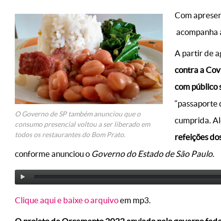
Com apresent
acompanha as
A partir de a
contra a Cov
com público 
“passaporte 
O Governo de SP também anunciou que o
cumprida. Al
consumo presencial voltou a ser liberado em
todos os restaurantes do Bom Prato.
refeições do
conforme anunciou o
Governo do Estado de São Paulo
.
Clique aqui e baixe o arquivo
em mp3.