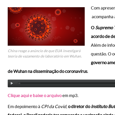
Com apresent
acompanha as
O
Supremo T
acordo de de
Além de info
China reage a anúncio de que EUA investigará
questão. O o
teoria de vazamento de laboratório em Wuhan.
governo amer
de Wuhan na disseminação do coronavírus
.
Clique aqui e baixe o arquivo
em mp3.
Em depoimento à
CPI da Covid
,
o diretor do
Instituto Bu