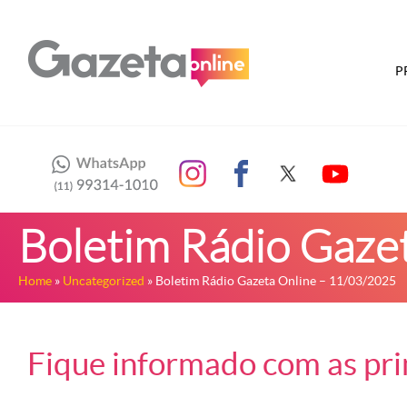
P
Boletim Rádio Gaze
Home
»
Uncategorized
» Boletim Rádio Gazeta Online – 11/03/2025
Fique informado com as prin