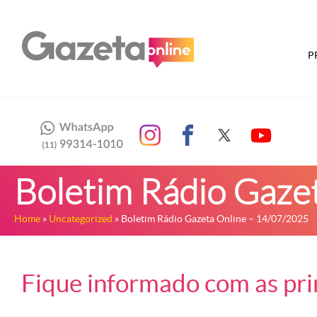
P
Boletim Rádio Gaze
Home
»
Uncategorized
» Boletim Rádio Gazeta Online – 14/07/2025
Fique informado com as prin