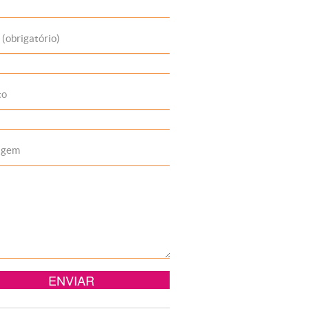
 (obrigatório)
to
agem