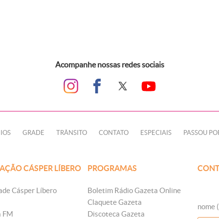
Acompanhe nossas redes sociais
IOS
GRADE
TRÂNSITO
CONTATO
ESPECIAIS
PASSOU PO
AÇÃO CÁSPER LÍBERO
PROGRAMAS
CONT
ade Cásper Líbero
Boletim Rádio Gazeta Online
Claquete Gazeta
nome (
a FM
Discoteca Gazeta