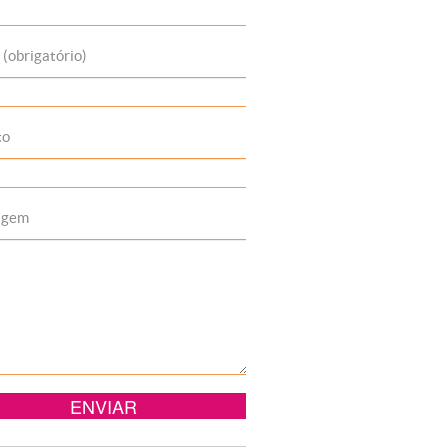
 (obrigatório)
to
agem