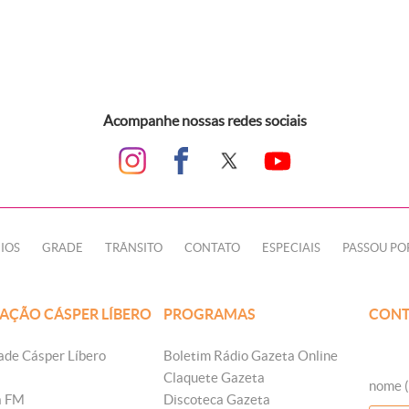
Acompanhe nossas redes sociais
IOS
GRADE
TRÂNSITO
CONTATO
ESPECIAIS
PASSOU PO
AÇÃO CÁSPER LÍBERO
PROGRAMAS
CONT
ade Cásper Líbero
Boletim Rádio Gazeta Online
Claquete Gazeta
nome (
a FM
Discoteca Gazeta