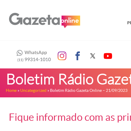
P
Boletim Rádio Gaze
Home
»
Uncategorized
» Boletim Rádio Gazeta Online – 21/09/2023
Fique informado com as prin