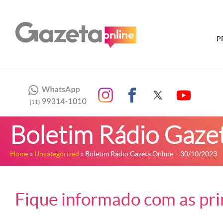
P
Boletim Rádio Gaze
Home
»
Uncategorized
» Boletim Rádio Gazeta Online – 30/10/2023
Fique informado com as prin