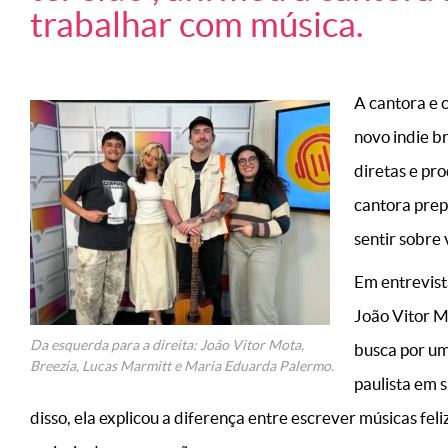
trabalhar com música.
A cantora e
novo indie b
diretas e pr
cantora prep
sentir sobre 
Em entrevist
João Vitor M
Da esquerda para a direita: João Vitor Mota,
busca por uma
Breezia, Lucas Marmitt e Maria Eduarda Palermo.
paulista em s
disso, ela explicou a diferença entre escrever músicas feli