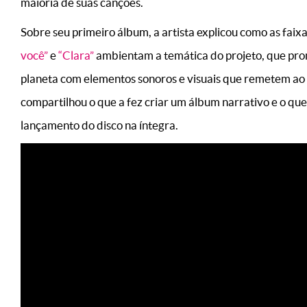
maioria de suas canções.
Sobre seu primeiro álbum, a artista explicou como as faix
você”
e
“Clara”
ambientam a temática do projeto, que pro
planeta com elementos sonoros e visuais que remetem ao 
compartilhou o que a fez criar um álbum narrativo e o q
lançamento do disco na íntegra.