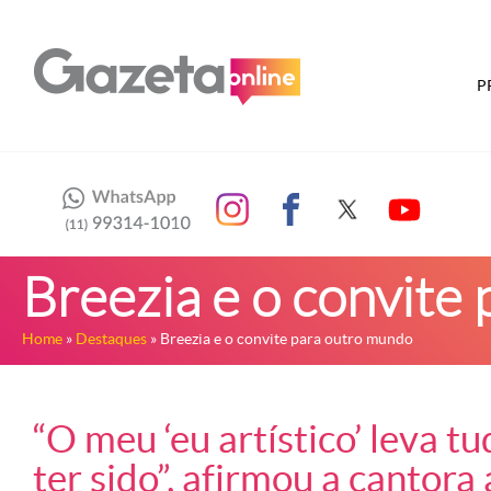
P
Breezia e o convite
Home
»
Destaques
» Breezia e o convite para outro mundo
“O meu ‘eu artístico’ leva t
ter sido”, afirmou a cantor