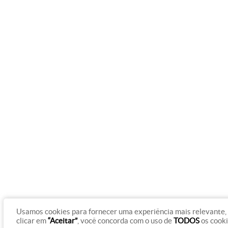
Usamos cookies para fornecer uma experiência mais relevante, 
clicar em
“Aceitar”
, você concorda com o uso de
TODOS
os cook
© Copyright 2012 - 2026 Rádio Gazeta On