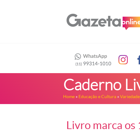
Caderno Li
Home
»
Educação e Cultura
»
Variedade
Livro marca os 