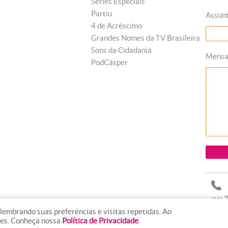
Séries Especiais
Partiu
Assun
4 de Acréscimo
Grandes Nomes da TV Brasileira
Sons da Cidadania
Mens
PodCásper
lembrando suas preferências e visitas repetidas. Ao
ies. Conheça nossa
Política de Privacidade
.
line