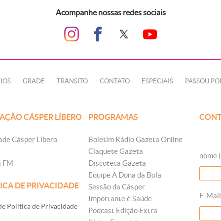
Acompanhe nossas redes sociais
IOS
GRADE
TRÂNSITO
CONTATO
ESPECIAIS
PASSOU PO
AÇÃO CÁSPER LÍBERO
PROGRAMAS
CONT
ade Cásper Líbero
Boletim Rádio Gazeta Online
Claquete Gazeta
nome (
a FM
Discoteca Gazeta
Equipe A Dona da Bola
ICA DE PRIVACIDADE
Sessão da Cásper
E-Mail
Importante é Saúde
e Política de Privacidade
Podcast Edição Extra