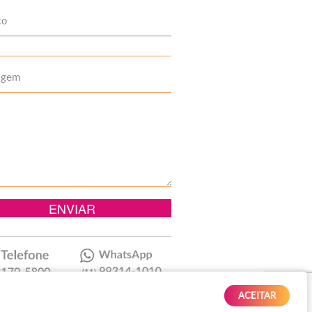
to
agem
ACEITAR