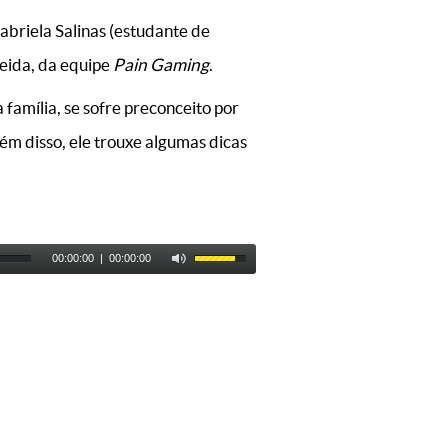
abriela Salinas (estudante de
eida, da equipe
Pain Gaming
.
 família, se sofre preconceito por
ém disso, ele trouxe algumas dicas
00:00:00
|
00:00:00