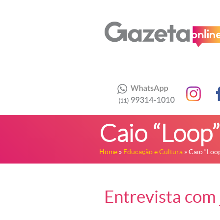
Caio “Loop
Home
»
Educação e Cultura
» Caio “Loo
Entrevista com 