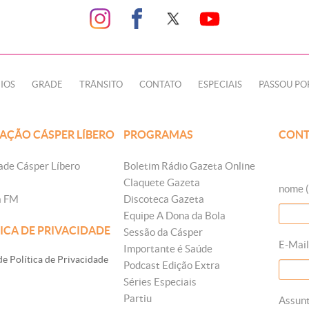
IOS
GRADE
TRÂNSITO
CONTATO
ESPECIAIS
PASSOU PO
AÇÃO CÁSPER LÍBERO
PROGRAMAS
CONT
ade Cásper Líbero
Boletim Rádio Gazeta Online
Claquete Gazeta
nome (
a FM
Discoteca Gazeta
Equipe A Dona da Bola
ICA DE PRIVACIDADE
Sessão da Cásper
E-Mail
Importante é Saúde
e Política de Privacidade
Podcast Edição Extra
Séries Especiais
Partiu
Assun