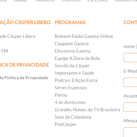
IOS
GRADE
TRÂNSITO
CONTATO
ESPECIAIS
PASSOU PO
AÇÃO CÁSPER LÍBERO
PROGRAMAS
CONT
ade Cásper Líbero
Boletim Rádio Gazeta Online
Claquete Gazeta
nome (
a FM
Discoteca Gazeta
Equipe A Dona da Bola
ICA DE PRIVACIDADE
Sessão da Cásper
E-Mail
Importante é Saúde
e Política de Privacidade
Podcast Edição Extra
Séries Especiais
Partiu
Assun
4 de Acréscimo
Grandes Nomes da TV Brasileira
Sons da Cidadania
Mens
PodCásper