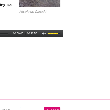
línguas
Nicola no Canadá
00:00:00
|
00:11:50