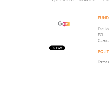
QUEM SOMOS
MEMÓRIA
PRÊM
FUND
Faculd
FCL
Gazet
POLÍT
Termo d