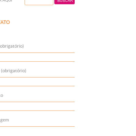
R AQUI
ATO
obrigatório)
 (obrigatório)
to
agem