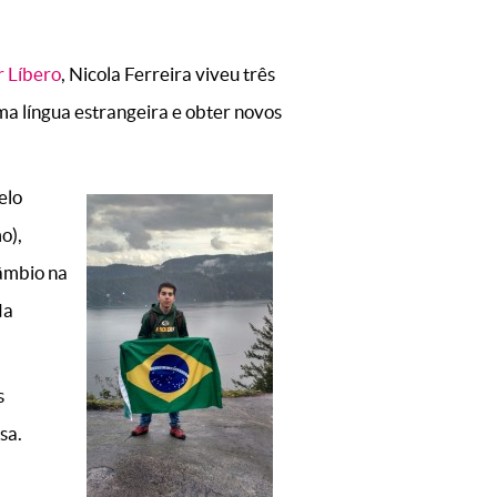
 Líbero
, Nicola Ferreira viveu três
ma língua estrangeira e obter novos
elo
o),
câmbio na
da
s
sa.