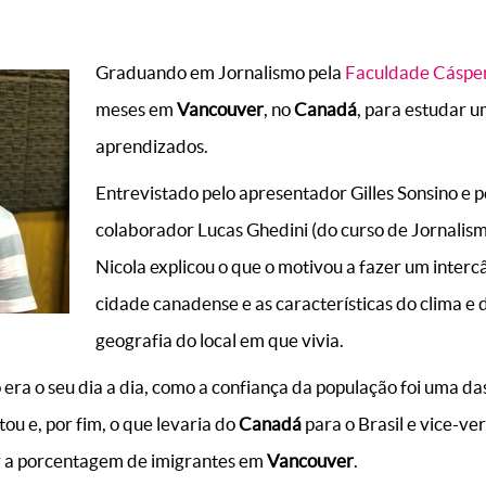
Graduando em Jornalismo pela
Faculdade Cásper
meses em
Vancouver
, no
Canadá
, para estudar u
aprendizados.
Entrevistado pelo apresentador Gilles Sonsino e p
colaborador Lucas Ghedini (do curso de Jornalism
Nicola explicou o que o motivou a fazer um inter
cidade canadense e as características do clima e 
geografia do local em que vivia.
era o seu dia a dia, como a confiança da população foi uma da
ou e, por fim, o que levaria do
Canadá
para o Brasil e vice-ver
r a porcentagem de imigrantes em
Vancouver
.