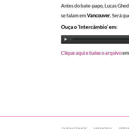
Antes do bate-papo, Lucas Ghedin
se falam em
Vancouver
. Será q
Ouça o ‘Intercâmbio’ em:
Clique aqui e baixe o arquivo
em