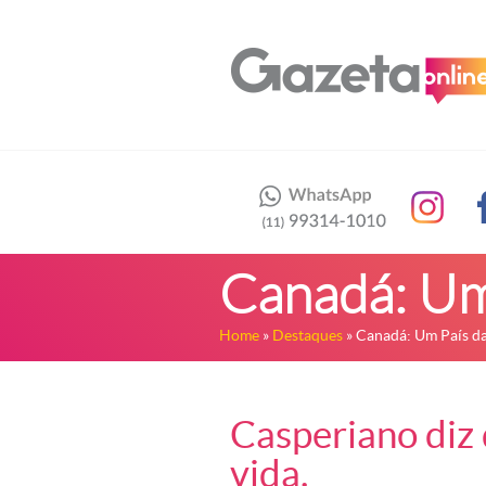
Canadá: Um
Home
»
Destaques
» Canadá: Um País d
Casperiano diz 
vida.