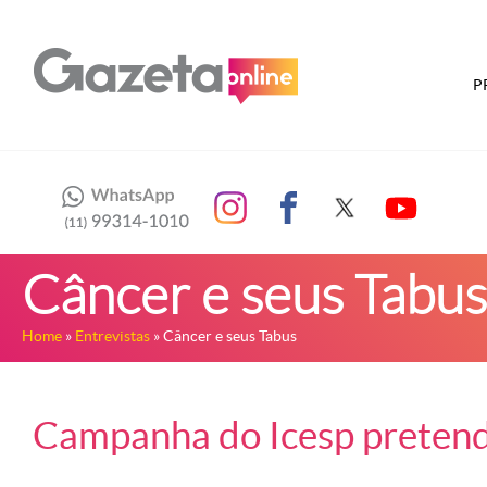
P
Câncer e seus Tabus
Home
»
Entrevistas
» Câncer e seus Tabus
Campanha do Icesp pretende