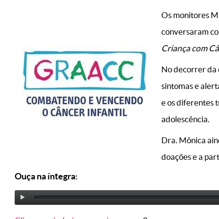
Os monitores Ma
conversaram com
Criança com C
No decorrer da e
sintomas e alert
e os diferentes 
adolescência.
Dra. Mônica ain
doações e a part
Ouça na íntegra: