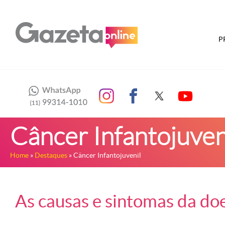
P
Câncer Infantojuven
Home
»
Destaques
» Câncer Infantojuvenil
As causas e sintomas da d