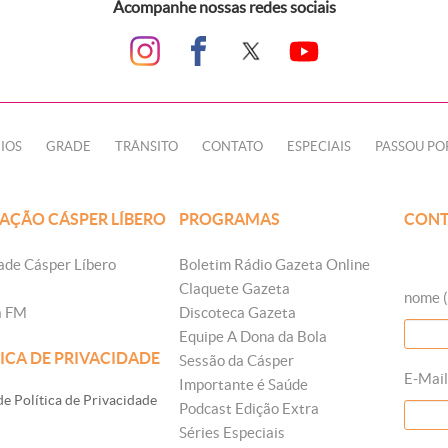
Acompanhe nossas redes sociais
IOS
GRADE
TRÂNSITO
CONTATO
ESPECIAIS
PASSOU PO
AÇÃO CÁSPER LÍBERO
PROGRAMAS
CONT
ade Cásper Líbero
Boletim Rádio Gazeta Online
Claquete Gazeta
nome (
a FM
Discoteca Gazeta
Equipe A Dona da Bola
ICA DE PRIVACIDADE
Sessão da Cásper
E-Mail
Importante é Saúde
e Política de Privacidade
Podcast Edição Extra
Séries Especiais