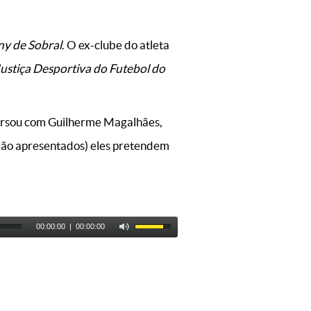
y de Sobral
. O ex-clube do atleta
Justiça Desportiva do Futebol do
versou com Guilherme Magalhães,
erão apresentados) eles pretendem
00:00:00
|
00:00:00