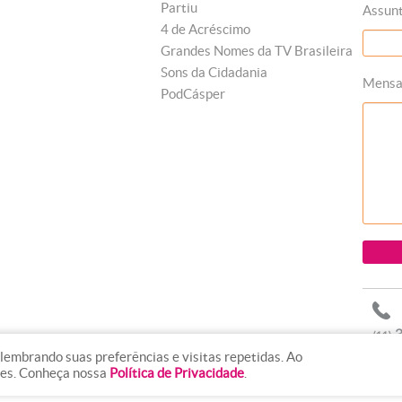
Partiu
Assun
4 de Acréscimo
Grandes Nomes da TV Brasileira
Sons da Cidadania
Mens
PodCásper
lembrando suas preferências e visitas repetidas. Ao
ies. Conheça nossa
Política de Privacidade
.
line