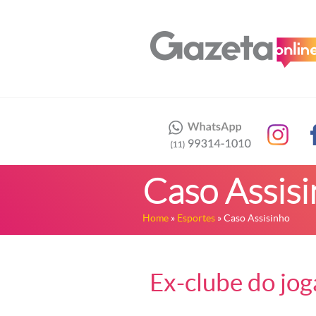
Caso Assis
Home
»
Esportes
» Caso Assisinho
Ex-clube do jog