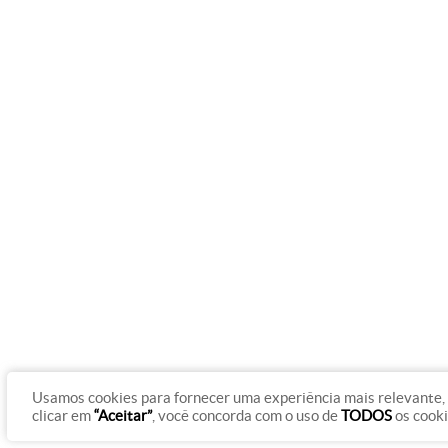
Usamos cookies para fornecer uma experiência mais relevante, 
clicar em
“Aceitar”
, você concorda com o uso de
TODOS
os cook
© Copyright 2012 - 2026 Rádio Gazeta On