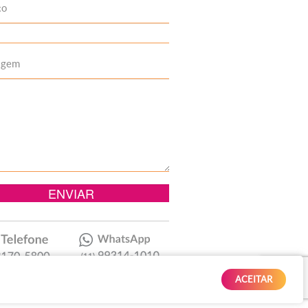
to
agem
ACEITAR