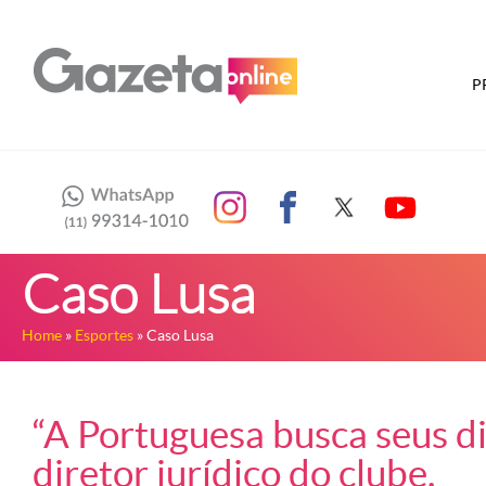
P
Caso Lusa
Home
»
Esportes
» Caso Lusa
“A Portuguesa busca seus di
diretor jurídico do clube.