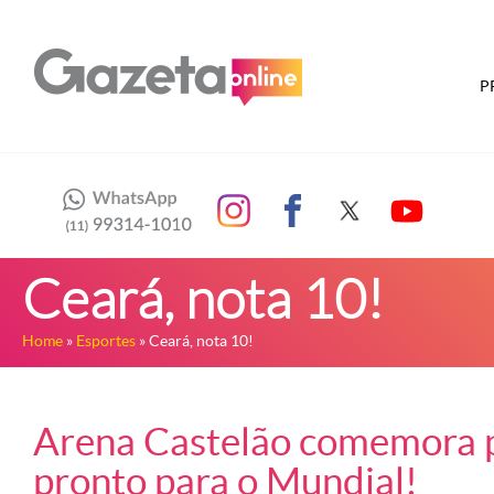
P
Ceará, nota 10!
Home
»
Esportes
» Ceará, nota 10!
Arena Castelão comemora po
pronto para o Mundial!