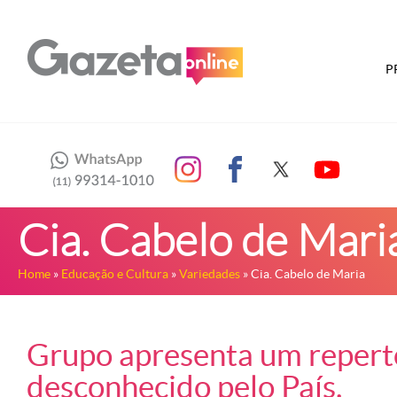
P
Cia. Cabelo de Mari
Home
»
Educação e Cultura
»
Variedades
» Cia. Cabelo de Maria
Grupo apresenta um repertó
desconhecido pelo País.