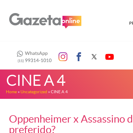
P
CINE A 4
Home
»
Uncategorized
» CINE A 4
Oppenheimer x Assassino da
preferido?