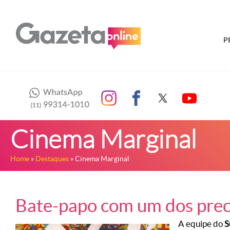
P
Cinema Marginal
Home
»
Destaques
» Cinema Marginal
Bate-papo com um dos prec
A equipe do
S