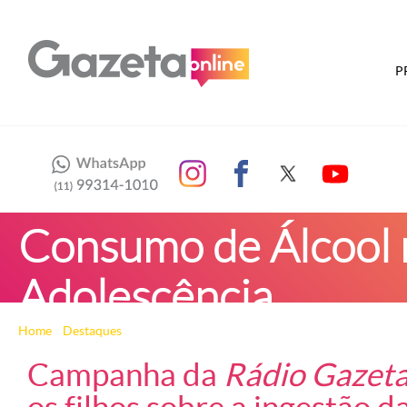
P
Consumo de Álcool n
Adolescência
Home
»
Destaques
» Consumo de Álcool na Infância e na Adolescênci
Campanha da
Rádio Gazet