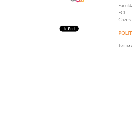
Faculd
FCL
Gazet
POLÍT
Termo d