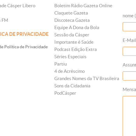
ade Cásper Líbero
Boletim Rádio Gazeta Online
Claquete Gazeta
nome (
a FM
Discoteca Gazeta
Equipe A Dona da Bola
ICA DE PRIVACIDADE
Sessão da Cásper
E-Mail
Importante é Saúde
e Política de Privacidade
Podcast Edição Extra
Séries Especiais
Partiu
Assun
4 de Acréscimo
Grandes Nomes da TV Brasileira
Sons da Cidadania
Mens
PodCásper