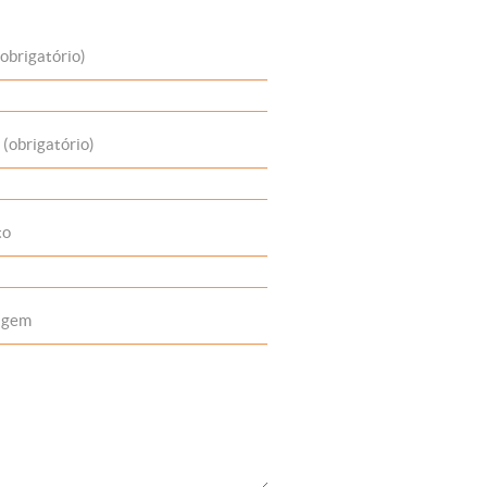
obrigatório)
 (obrigatório)
to
agem