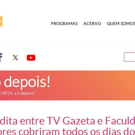
PROGRAMAS
ACERVO
QUEM SOMO
 depois!
COP21: e o depois!
édita entre TV Gazeta e Facul
ores cobriram todos os dias d