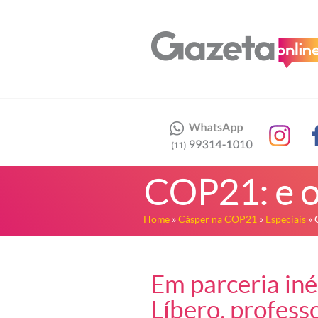
COP21: e o
Home
»
Cásper na COP21
»
Especiais
» 
Em parceria in
Líbero, profess