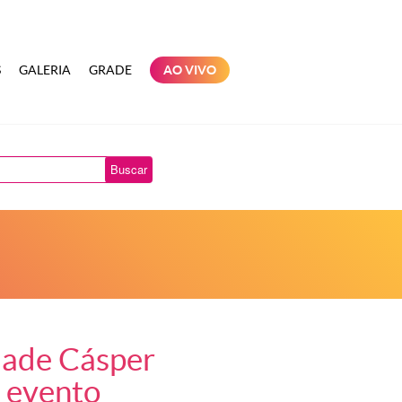
S
GALERIA
GRADE
AO VIVO
Buscar
dade Cásper
o evento