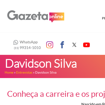
P
Davidson Silva
Home
»
Entrevistas
» Davidson Silva
Conheça a carreira e os proj
Nascido em Be