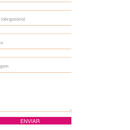
 (obrigatório)
to
agem