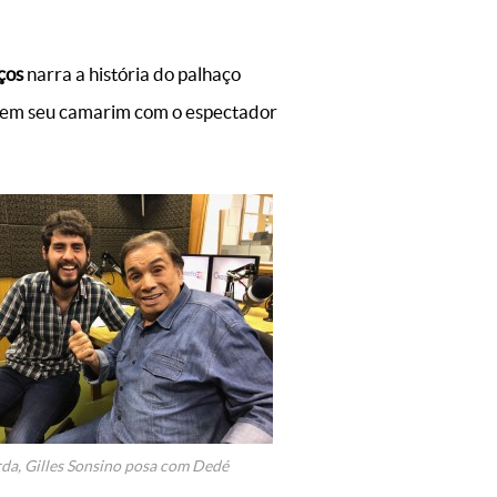
ços
narra a história do palhaço
r em seu camarim com o espectador
da, Gilles Sonsino posa com Dedé