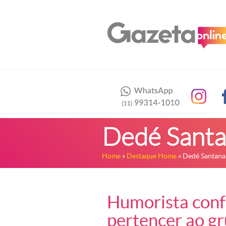
Dedé Santa
Home
»
Destaque Home
» Dedé Santana
Humorista conf
pertencer ao gr