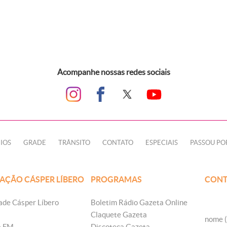
Acompanhe nossas redes sociais
IOS
GRADE
TRÂNSITO
CONTATO
ESPECIAIS
PASSOU PO
AÇÃO CÁSPER LÍBERO
PROGRAMAS
CONT
ade Cásper Líbero
Boletim Rádio Gazeta Online
Claquete Gazeta
nome (
a FM
Discoteca Gazeta