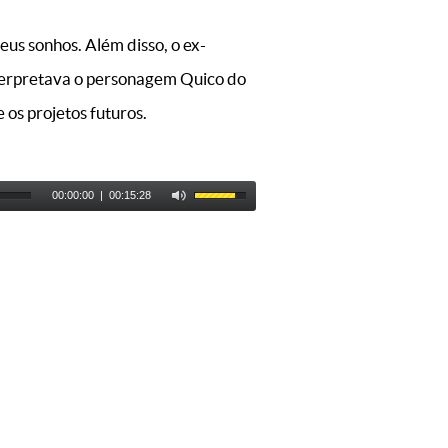
seus sonhos. Além disso, o ex-
interpretava o personagem Quico do
 os projetos futuros.
00:00:00
|
00:15:28