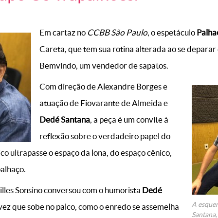
Em cartaz no
CCBB São Paulo
, o espetáculo
Palha
Careta, que tem sua rotina alterada ao se depara
Bemvindo, um vendedor de sapatos.
Com direção de Alexandre Borges e
atuação de Fiovarante de Almeida e
Dedé Santana
, a peça é um convite à
reflexão sobre o verdadeiro papel do
ico ultrapasse o espaço da lona, do espaço cênico,
palhaço.
illes Sonsino conversou com o humorista
Dedé
A esquer
vez que sobe no palco, como o enredo se assemelha
Santana,