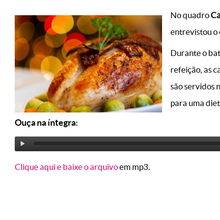
No quadro
Ca
entrevistou o
Durante o bat
refeição, as 
são servidos 
para uma diet
Ouça na íntegra:
Clique aqui e baixe o arquivo
em mp3.