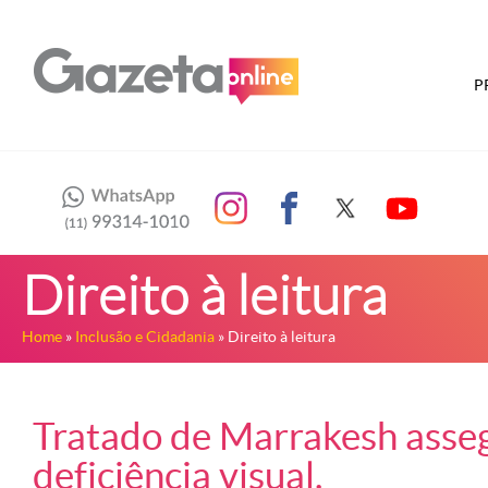
P
Direito à leitura
Home
»
Inclusão e Cidadania
» Direito à leitura
Tratado de Marrakesh asseg
deficiência visual.