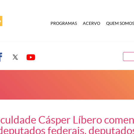
PROGRAMAS
ACERVO
QUEM SOMO
aculdade Cásper Líbero comen
deputados federais, deputados