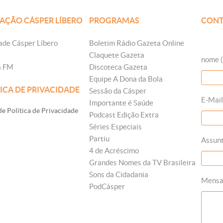
AÇÃO CÁSPER LÍBERO
PROGRAMAS
CONT
ade Cásper Líbero
Boletim Rádio Gazeta Online
Claquete Gazeta
nome (
a FM
Discoteca Gazeta
Equipe A Dona da Bola
ICA DE PRIVACIDADE
Sessão da Cásper
E-Mail
Importante é Saúde
e Política de Privacidade
Podcast Edição Extra
Séries Especiais
Partiu
Assun
4 de Acréscimo
Grandes Nomes da TV Brasileira
Sons da Cidadania
Mens
PodCásper