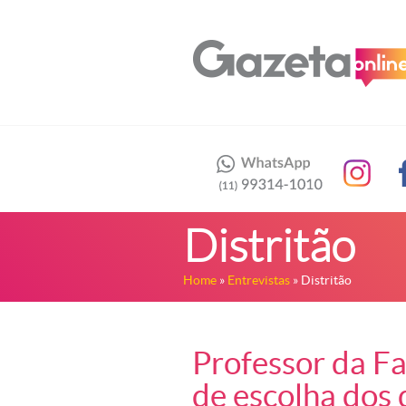
Distritão
Home
»
Entrevistas
» Distritão
Professor da F
de escolha dos 