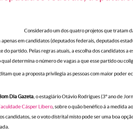
Considerado um dos quatro projetos que tratam da 
a apenas em candidatos (deputados federais, deputados estadu
 do partido. Pelas regras atuais, a escolha dos candidatos a es
no qual determina o número de vagas a que esse partido ou colig
editam que a proposta privilegia as pessoas com maior poder e
Bom Dia Gazeta
, o estagiário Otávio Rodrigues (3º ano de Jo
Faculdade Cásper Líbero
, sobre o quão benéfico á a medida ao P
 candidatos, se o voto distrital misto pode ser uma boa opçã
cada.