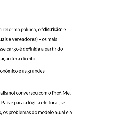
reforma política, o “
distritão
” é
ais e vereadores) – os mais
se cargo é definida a partir do
ação terá direito.
conômico e as grandes
rnalismo) conversou com o Prof. Me.
aís e para a lógica eleitoral, se
o, os problemas do modelo atual e a