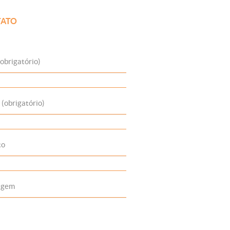
ATO
obrigatório)
 (obrigatório)
to
agem