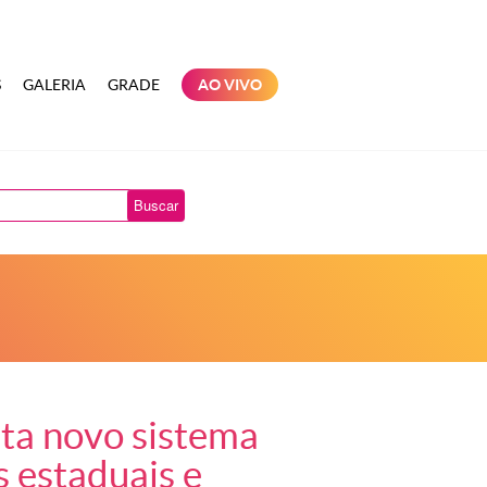
S
GALERIA
GRADE
AO VIVO
Buscar
ta novo sistema
 estaduais e