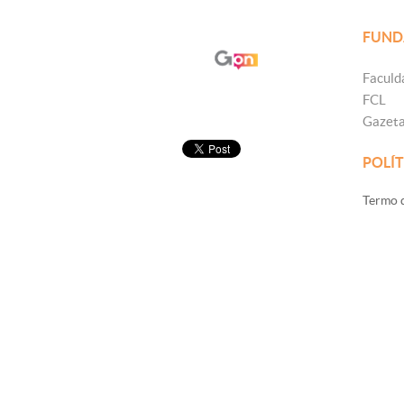
FUND
Faculd
FCL
Gazet
POLÍT
Termo d