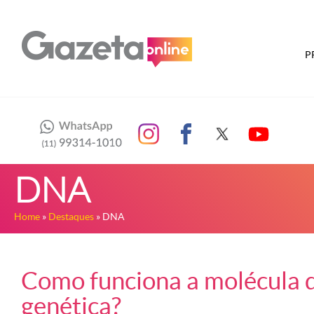
P
DNA
Home
»
Destaques
» DNA
Como funciona a molécula 
genética?