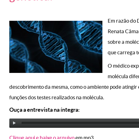
Em razão do D
Renata Câmar
sobre a molécu
que carrega t
O médico expl
molécula dife
descobrimento da mesma, como o ambiente pode atingir 
funções dos testes realizados na molécula.
Ouça a entrevista na íntegra:
Clique aqui e baixe o arquivo
em mp3.