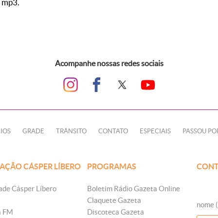
 mp3.
Acompanhe nossas redes sociais
IOS
GRADE
TRÂNSITO
CONTATO
ESPECIAIS
PASSOU PO
AÇÃO CÁSPER LÍBERO
PROGRAMAS
CONT
ade Cásper Líbero
Boletim Rádio Gazeta Online
Claquete Gazeta
nome (
a FM
Discoteca Gazeta