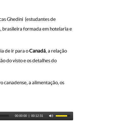
cas Ghedini (estudantes de
 brasileira formada em hotelaria e
ia de ir para o
Canadá
, a relação
tão do visto e os detalhes do
o canadense, a alimentação, os
00:00:00
|
00:12:31