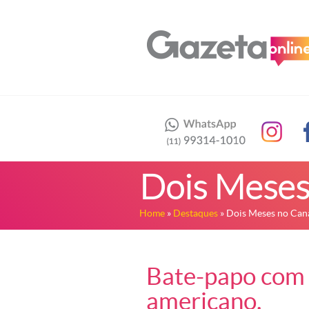
Dois Meses
Home
»
Destaques
» Dois Meses no Can
Bate-papo com p
americano.