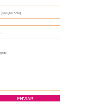
 (obrigatório)
to
agem