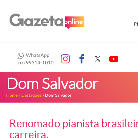
P
Dom Salvador
Home
»
Destaques
» Dom Salvador
Renomado pianista brasilei
carreira.