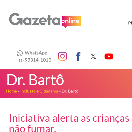
P
Dr. Bartô
Home
»
Inclusão e Cidadania
» Dr. Bartô
Iniciativa alerta as criança
não fumar.